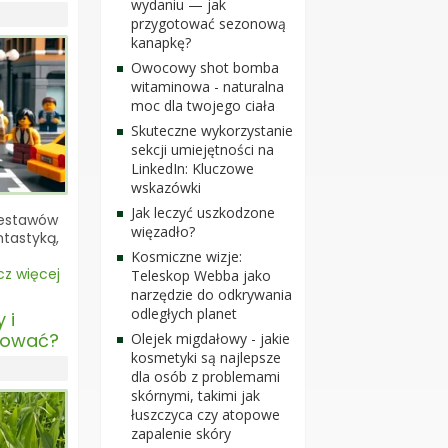
wydaniu — jak
przygotować sezonową
kanapkę?
Owocowy shot bomba
witaminowa - naturalna
moc dla twojego ciała
Skuteczne wykorzystanie
sekcji umiejętności na
LinkedIn: Kluczowe
wskazówki
Jak leczyć uszkodzone
zestawów
więzadło?
ntastyką,
Kosmiczne wizje:
z więcej
Teleskop Webba jako
narzędzie do odkrywania
odległych planet
 i
osować?
Olejek migdałowy - jakie
kosmetyki są najlepsze
dla osób z problemami
skórnymi, takimi jak
łuszczyca czy atopowe
zapalenie skóry