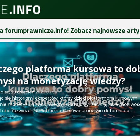
na forumprawnicze.info! Zobacz najnowsze arty
czego platforma kursowa to do
ysł na monetyzację wiedzy?
ałek, 28 kwiecień 2025 03:59
jąc się historiami ekspertów, którzy dzięki platformom kursowym
nie monetyzują swoją wiedzę, warto przyjrzeć się, jakie możliwoś
 takie rozwiązania. Platforma kursowa umożliwia dotarcie do...