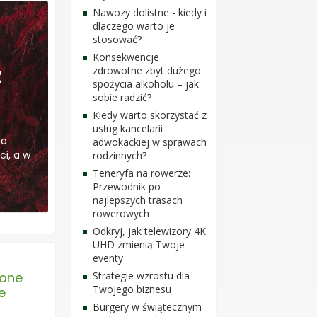
Nawozy dolistne - kiedy i
dlaczego warto je
stosować?
Konsekwencje
z
zdrowotne zbyt dużego
spożycia alkoholu – jak
sobie radzić?
Kiedy warto skorzystać z
usług kancelarii
go
adwokackiej w sprawach
ci, a w
rodzinnych?
Teneryfa na rowerze:
Przewodnik po
najlepszych trasach
rowerowych
Odkryj, jak telewizory 4K
UHD zmienią Twoje
eventy
cone
Strategie wzrostu dla
Twojego biznesu
e
Burgery w świątecznym