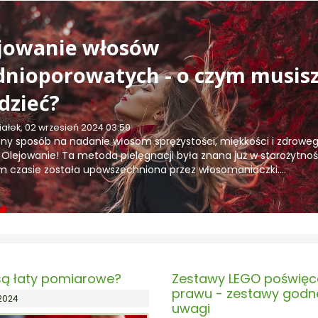
jowanie włosów
dnioporowatych - o czym musis
dzieć?
ałek, 02 wrzesień 2024 03:59
ny sposób na nadanie włosom sprężystości, miękkości i zdrowe
 Olejowanie! Ta metoda pielęgnacji była znana już w starożytnoś
m czasie została upowszechniona przez włosomaniaczki....
ą łaty pomiarowe?
Zestawy LEGO poświę
prawu - zestawy godn
 2024
uwagi