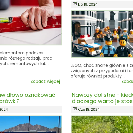
Lip 19, 2024
 elementem podczas
nia różnego rodzaju prac
ych, remontowych lub…
LEGO, choć znane głównie z 
związanych z przygodami i fa
oferuje również produkty,…
Zobacz więcej
Zobac
awidłowo oznakować
Nawozy dolistne - kiedy
żarówki?
dlaczego warto je st
 2024
Cze 18, 2024