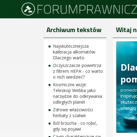
Archiwum tekstów
Witaj 
Najskuteczniejsza
kalibracja alkomatów.
Dlaczego warto
Dla
Oczyszczacze powietrza
z filtrem HEPA - co warto
pom
o nich wiedzieć?
Kosmiczne wizje:
poniedzi
Teleskop Webba jako
Inspiru
narzędzie do odkrywania
skutecz
odległych planet
oferują
Zdrowe właściwości
herbaty z szałwii
Ból brzucha - co robić,
gdy się pojawi
Czym charakteryzuje się