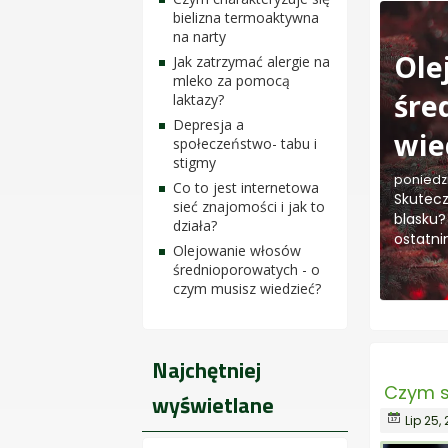
bielizna termoaktywna
na narty
Ole
Jak zatrzymać alergie na
mleko za pomocą
śre
laktazy?
Depresja a
wie
społeczeństwo- tabu i
stigmy
poniedzi
Co to jest internetowa
Skutecz
sieć znajomości i jak to
blasku?
działa?
ostatni
Olejowanie włosów
średnioporowatych - o
czym musisz wiedzieć?
Najchętniej
Czym s
wyświetlane
Lip 25,