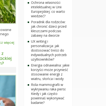
Ochrona własności
intelektualnej w Unii
Europejskiej: co warto
wiedzieć?
Poradnik dla rodziców:
jak chronić dzieci przed
ktowane
kleszczami podczas
yjnego
zabawy na dworze
UX writing i
z więcej
personalizacja: jak
dostosować treści do
 z
indywidualnych potrzeb
ackiej
użytkowników?
h?
Energia odnawialna: jakie
korzyści może przynieść
stosowanie energii z
wiatru, słońca i wody
Rola mammografii w
wykrywaniu raka piersi:
Kiedy i jak często
powinnaś wykonywać
badanie?