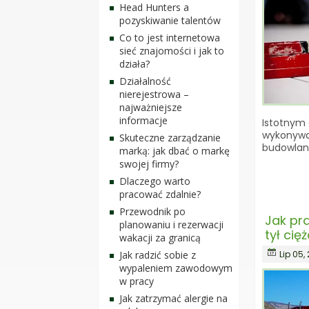
Head Hunters a
pozyskiwanie talentów
Co to jest internetowa
sieć znajomości i jak to
działa?
Działalność
nierejestrowa –
najważniejsze
informacje
Istotnym
wykonywa
Skuteczne zarządzanie
budowlan
marką: jak dbać o markę
swojej firmy?
Dlaczego warto
pracować zdalnie?
Przewodnik po
Jak pr
planowaniu i rezerwacji
tył cię
wakacji za granicą
Lip 05,
Jak radzić sobie z
wypaleniem zawodowym
w pracy
Jak zatrzymać alergie na