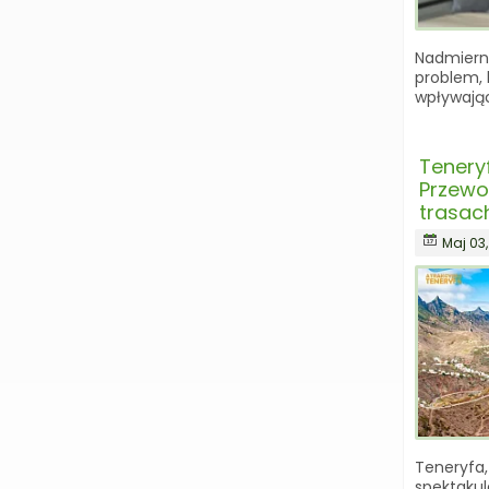
Nadmierne
problem, 
wpływając
Tenery
Przewo
trasac
Maj 03
Teneryfa,
spektakul