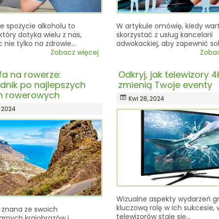
 spożycie alkoholu to
W artykule omówię, kiedy war
który dotyka wielu z nas,
skorzystać z usług kancelarii
 nie tylko na zdrowie…
adwokackiej, aby zapewnić so
Zobacz więcej
Zobac
fa na rowerze:
Odkryj, jak telewizory 
dnik po najlepszych
zmienią Twoje eventy
h rowerowych
Kwi 28, 2024
, 2024
Wizualne aspekty wydarzeń gr
kluczową rolę w ich sukcesie
 znana ze swoich
telewizorów staje się…
arnych krajobrazów i