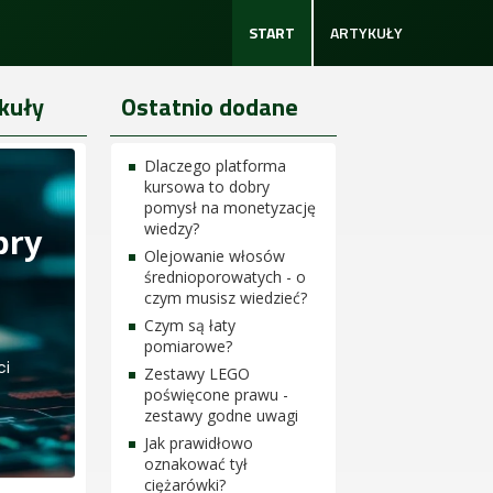
START
ARTYKUŁY
kuły
Ostatnio dodane
Dlaczego platforma
kursowa to dobry
pomysł na monetyzację
wiedzy?
bry
Olejowanie włosów
średnioporowatych - o
czym musisz wiedzieć?
Czym są łaty
pomiarowe?
ci
Zestawy LEGO
poświęcone prawu -
zestawy godne uwagi
Jak prawidłowo
oznakować tył
ciężarówki?