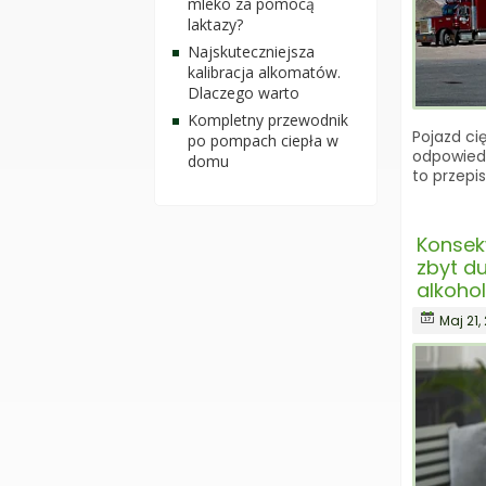
mleko za pomocą
laktazy?
Najskuteczniejsza
kalibracja alkomatów.
Dlaczego warto
Kompletny przewodnik
Pojazd ci
po pompach ciepła w
odpowied
domu
to przepi
Konsek
zbyt d
alkohol
Maj 21,