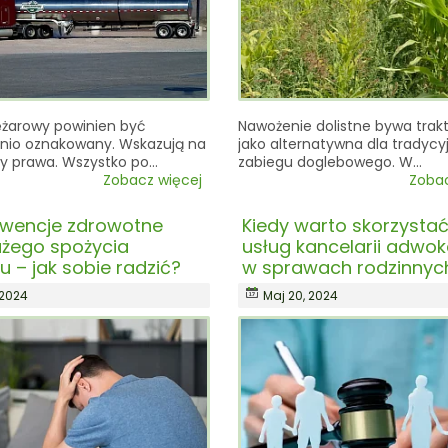
ężarowy powinien być
Nawożenie dolistne bywa tra
nio oznakowany. Wskazują na
jako alternatywna dla tradyc
sy prawa. Wszystko po…
zabiegu doglebowego. W…
Zobacz więcej
Zobac
wencje zdrowotne
Kiedy warto skorzystać
użego spożycia
usług kancelarii adwok
u – jak sobie radzić?
w sprawach rodzinnyc
 2024
Maj 20, 2024